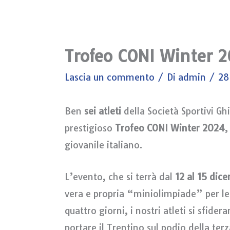
Trofeo CONI Winter 20
Lascia un commento
/ Di
admin
/
28
Ben
sei atleti
della Società Sportivi Gh
prestigioso
Trofeo CONI Winter 2024
,
giovanile italiano.
L’evento, che si terrà dal
12 al 15 dic
vera e propria “miniolimpiade” per le
quattro giorni, i nostri atleti si sfide
portare il Trentino sul podio della te