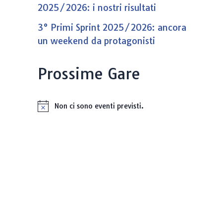
2025/2026: i nostri risultati
3° Primi Sprint 2025/2026: ancora
un weekend da protagonisti
Prossime Gare
Non ci sono eventi previsti.
N
o
t
i
c
e