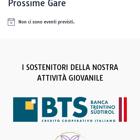
Prossime Gare
Non ci sono eventi previsti.
N
o
t
i
c
e
I SOSTENITORI DELLA NOSTRA
ATTIVITÀ GIOVANILE