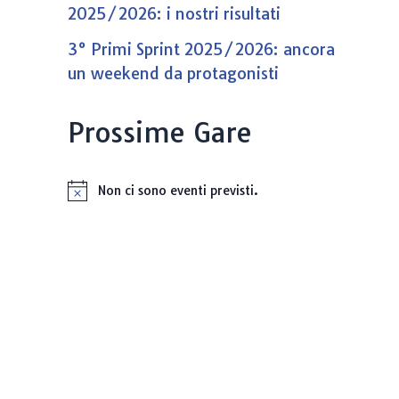
2025/2026: i nostri risultati
3° Primi Sprint 2025/2026: ancora
un weekend da protagonisti
Prossime Gare
Non ci sono eventi previsti.
N
o
t
i
c
e