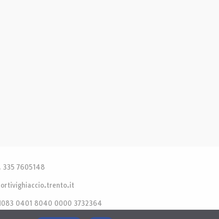
el. 335 7605148
ortivighiaccio.trento.it
65 N083 0401 8040 0000 3732364