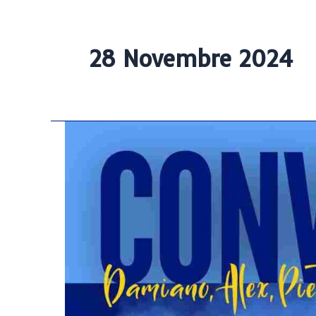
28 Novembre 2024
Trofeo
CONI
Winter
2024:
i
nostri
convocati