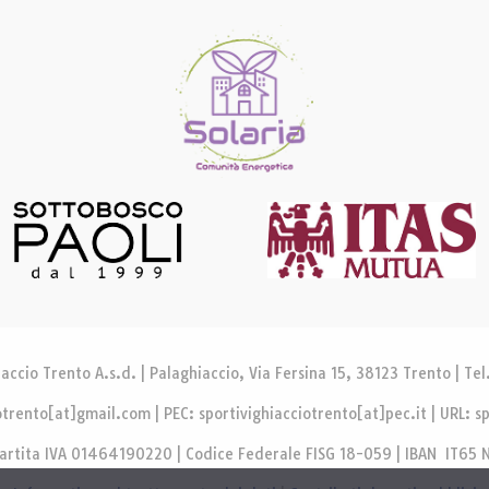
accio Trento A.s.d. | Palaghiaccio, Via Fersina 15, 38123 Trento | T
otrento[at]gmail.com | PEC: sportivighiacciotrento[at]pec.it | URL: sp
Partita IVA 01464190220 | Codice Federale FISG 18-059 | IBAN IT