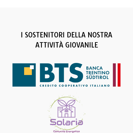
t
i
c
e
I SOSTENITORI DELLA NOSTRA
ATTIVITÀ GIOVANILE