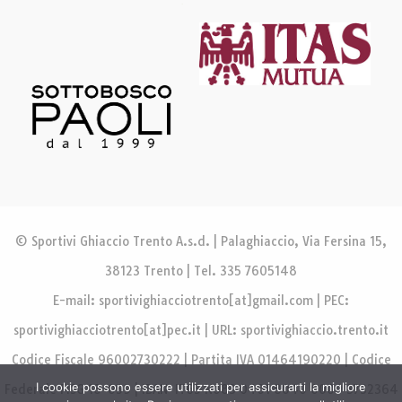
© Sportivi Ghiaccio Trento A.s.d. | Palaghiaccio, Via Fersina 15,
38123 Trento | Tel. 335 7605148
E-mail: sportivighiacciotrento[at]gmail.com | PEC:
sportivighiacciotrento[at]pec.it | URL: sportivighiaccio.trento.it
Codice Fiscale 96002730222 | Partita IVA 01464190220 | Codice
I cookie possono essere utilizzati per assicurarti la migliore
Federale FISG 18-059 | IBAN IT65 N083 0401 8040 0000 3732364