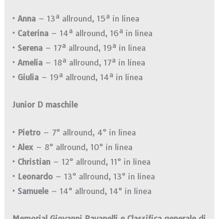
•
Anna
– 13ª allround, 15ª in linea
•
Caterina
– 14ª allround, 16ª in linea
•
Serena
– 17ª allround, 19ª in linea
•
Amelia
– 18ª allround, 17ª in linea
•
Giulia
– 19ª allround, 14ª in linea
Junior D maschile
•
Pietro
– 7° allround, 4° in linea
•
Alex
– 8° allround, 10° in linea
•
Christian
– 12° allround, 11° in linea
•
Leonardo
– 13° allround, 13° in linea
•
Samuele
– 14° allround, 14° in linea
Memorial Giovanni Ravanelli e
Classifica generale di