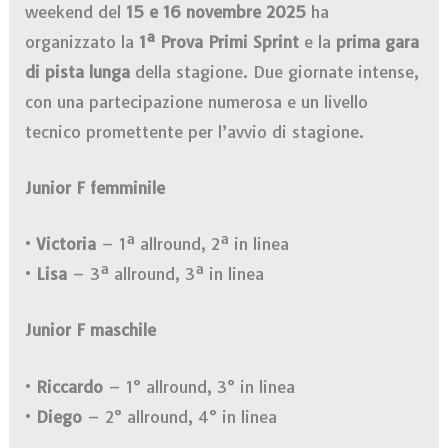
weekend del
15 e 16 novembre 2025
ha
organizzato la
1ª Prova Primi Sprint
e la
prima gara
di pista lunga
della stagione. Due giornate intense,
con una partecipazione numerosa e un livello
tecnico promettente per l’avvio di stagione.
Junior F femminile
•
Victoria
– 1ª allround, 2ª in linea
•
Lisa
– 3ª allround, 3ª in linea
Junior F maschile
•
Riccardo
– 1° allround, 3° in linea
•
Diego
– 2° allround, 4° in linea