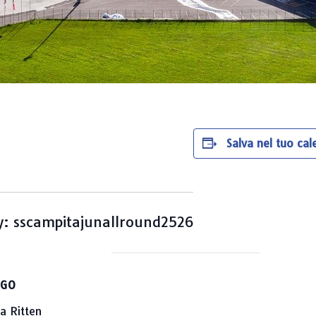
Salva nel tuo cal
y: sscampitajunallround2526
OGO
a Ritten