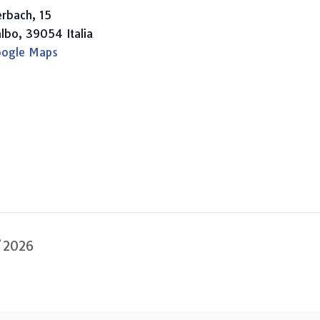
rbach, 15
albo
,
39054
Italia
oogle Maps
5/2026